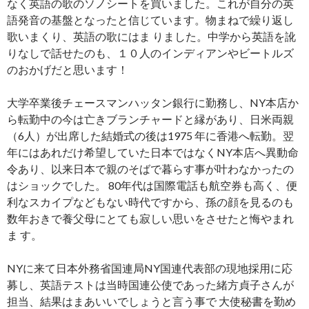
なく英語の歌のソノシートを買いました。これが自分の英
語発音の基盤となったと信じています。物まねで繰り返し
歌いまくり、英語の歌にはま りました。中学から英語を訛
りなしで話せたのも、１０人のインディアンやビートルズ
のおかげだと思います！
大学卒業後チェースマンハッタン銀行に勤務し、NY本店か
ら転勤中の今は亡きブランチャードと縁があり、日米両親
（6人）が出席した結婚式の後は1975 年に香港へ転勤。翌
年にはあれだけ希望していた日本ではなくNY本店へ異動命
令あり、以来日本で親のそばで暮らす事が叶わなかったの
はショックでした。 80年代は国際電話も航空券も高く、便
利なスカイプなどもない時代ですから、孫の顔を見るのも
数年おきで養父母にとても寂しい思いをさせたと悔やまれ
ま す。
NYに来て日本外務省国連局NY国連代表部の現地採用に応
募し、英語テストは当時国連公使であった緒方貞子さんが
担当、結果はまあいいでしょうと言う事で 大使秘書を勤め