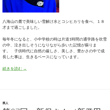
八海山の麓で美味しい雪解け水とコシヒカリを食べ、１８
才まで過ごしました。
毎年冬になると、小中学校の時は片道1時間の通学路を吹雪
の中、泣き出しそうになりながら歩いた記憶が蘇りま
す。 子供時代に自然の厳しさ、美しさ、豊かさの中で成
長した事は、生きるベースになっています。
第28回 安岡京子さん(南魚沼市)
続きを読む
→
県人