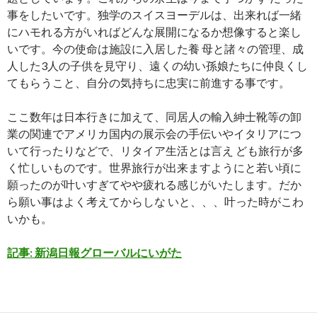
事をしたいです。独学のスイスヨーデルは、出来れば一緒
にハモれる方がいればどんな展開になるか想像すると楽し
いです。今の使命は施設に入居した養 母と諸々の管理、成
人した3人の子供を見守り、遠くの幼い孫娘たちに仲良くし
てもらうこと、自分の気持ちに忠実に前進する事です。
ここ数年は日本行きに加えて、同居人の輸入紳士靴等の卸
業の関連でアメリカ国内の展示会の手伝いやイタリアにつ
いて行ったりなどで、リタイア生活とは言え ども旅行が多
く忙しいものです。世界旅行が出来ますようにと若い頃に
願ったのが叶いすぎてやや疲れる感じがいたします。だか
ら願い事はよく考えてからしな いと、、、叶った時がこわ
いかも。
記事: 新潟日報グローバルにいがた