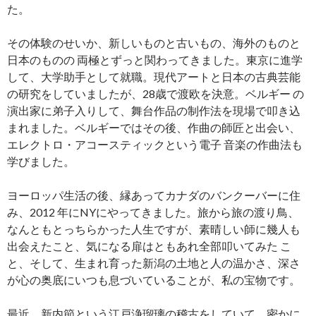
た。
その体験のせいか、新しいものと古いもの、海外のものと
日本のものの 両極とずっと関わってきました。東京に進学
して、大学助手として就職。現代アートと日本の古典芸能
の研究をしていましたが、28歳で渡欧を決意。ベルギー の
演出家に弟子入りして、舞台作品の制作法を現場で叩き込
まれました。ベルギーではその後、作曲の師匠と出会い、
エレクトロ・アコースティックという電子 音楽の作曲法も
学びました。
ヨーロッパ生活の後、縁あってカナダのバンクーバーに住
み、2012 年にNYにやってきました。旅から旅の渡り鳥、
なんともとっちらかった人生ですが、素晴しい師に幾人も
出会えたこと、気になる扉はともあれ全部叩いてみた こ
と、そして、生まれ育った新潟の土地と人の温かさ、深さ
が心の奥底にいつも息づいていることが、私の宝物です。
最近、新内節という江戸浄瑠璃の稽古をしていて、密かに