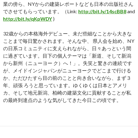
業の傍ら、NYからの建築レポートなども日本の出版社さん
でさせてもらっています。（Link:
http://bit.ly/14scBB8
and
http://bit.ly/qKpWDY
)
32歳からの本格海外デビュー、未だ些細なことから大きな
ことまで毎日驚かされます。そんな中、 県人会を始め、NY
の日系コミュニティに支えられながら、日々あっという間
に過ぎています。目下の個人テーマは「新道、そして新潟
から新州（ニューヨー ク）へ！」。失笑と驚きの連続です
が、メイドインジャパンがニューヨークでどこまで行ける
か、ただひたすら目の前のことと向き合いながら、まず３
年、頑張 ろうと思っています。ゆくゆくは日本とアメリ
カ、そして地元新潟、柏崎の建築文化に貢献することが私
の最終到達点のような気がしてきた今日この頃です。