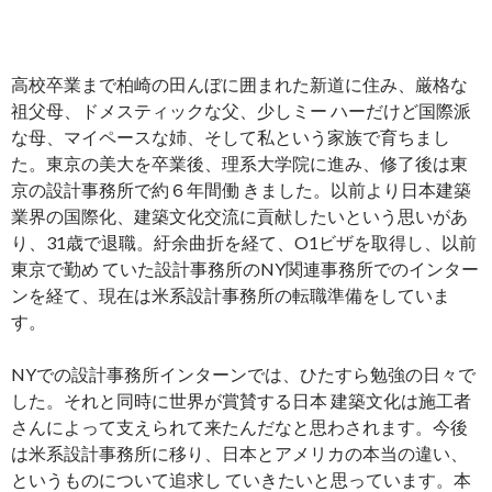
高校卒業まで柏崎の田んぼに囲まれた新道に住み、厳格な
祖父母、ドメスティックな父、少しミー ハーだけど国際派
な母、マイペースな姉、そして私という家族で育ちまし
た。東京の美大を卒業後、理系大学院に進み、修了後は東
京の設計事務所で約６年間働 きました。以前より日本建築
業界の国際化、建築文化交流に貢献したいという思いがあ
り、31歳で退職。紆余曲折を経て、O1ビザを取得し、以前
東京で勤め ていた設計事務所のNY関連事務所でのインター
ンを経て、現在は米系設計事務所の転職準備をしていま
す。
NYでの設計事務所インターンでは、ひたすら勉強の日々で
した。それと同時に世界が賞賛する日本 建築文化は施工者
さんによって支えられて来たんだなと思わされます。今後
は米系設計事務所に移り、日本とアメリカの本当の違い、
というものについて追求し ていきたいと思っています。本