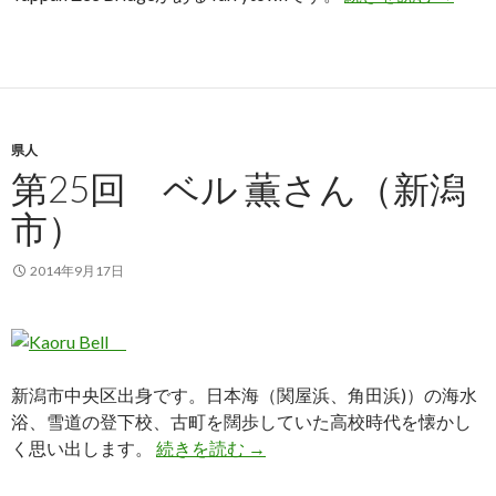
県人
第25回 ベル 薫さん（新潟
市）
2014年9月17日
新潟市中央区出身です。日本海（関屋浜、角田浜)）の海水
浴、雪道の登下校、古町を闊歩していた高校時代を懐かし
第25回 ベル 薫さん（新潟市
く思い出します。
続きを読む
→