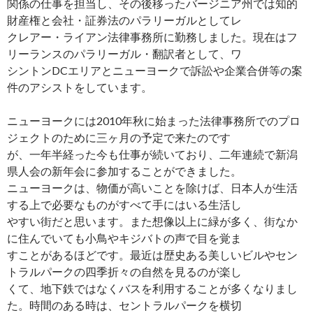
関係の仕事を担当し、その後移ったバージニア州では知的
財産権と会社・証券法のパラリーガルとしてレ
クレアー・ライアン法律事務所に勤務しました。現在はフ
リーランスのパラリーガル・翻訳者として、ワ
シントンDCエリアとニューヨークで訴訟や企業合併等の案
件のアシストをしています。
ニューヨークには2010年秋に始まった法律事務所でのプロ
ジェクトのために三ヶ月の予定で来たのです
が、一年半経った今も仕事が続いており、二年連続で新潟
県人会の新年会に参加することができました。
ニューヨークは、物価が高いことを除けば、日本人が生活
する上で必要なものがすべて手にはいる生活し
やすい街だと思います。また想像以上に緑が多く、街なか
に住んでいても小鳥やキジバトの声で目を覚ま
すことがあるほどです。最近は歴史ある美しいビルやセン
トラルパークの四季折々の自然を見るのが楽し
くて、地下鉄ではなくバスを利用することが多くなりまし
た。時間のある時は、セントラルパークを横切