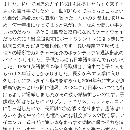
ました。途中で国連のガイド採用も応募したらすぐ来て下
さいと言う事でしたのに、世間知らずでおっちょこちょい
の自分は新婚だから週末は働 きたくないのを理由に取りや
め。何十年後になってはっと気が付き、なんと惜しい事を
したのだろう、あそこは国際公務員になれるゲートウェイ
だったのに！出 産退職前にポートワシントンに引っ越して
以来この町が好きで離れ難いです。長い専業ママ時代は、
種々の場所でカルチャー紹介のボランティアや通訳翻訳の
バ イトもしました。子供たちにも日本語を学んでもらいま
した。TESOL英語教育の修士号取得は、途中で息子２人を
もうけ３年近くもかかりました。長女が私 立大学に入り、
久しぶりにフルタイム勤務をするうち2004年秋に主人が脳
腫瘍であっという間に他界、2008年には日本へいつでも行
けるように退職しま したがその後が結構忙しいのです。子
供達が皆ばらばらにアリゾナ、テキサス、カリフォルニア
に引っ越したので、長距離の旅が多くなります。趣味はい
ろいろ ある中で今でも憧れるのは社交ダンスや歌う事。ア
イエンガー式ヨガに通い体をまっすぐ柔軟に保つ努力を課
題としています。これからの余生は今まで手つかず だった