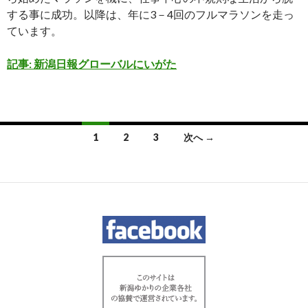
する事に成功。以降は、年に3－4回のフルマラソンを走っ
ています。
記事: 新潟日報グローバルにいがた
投
1
2
3
次へ →
稿
ナ
ビ
ゲ
ー
シ
ョ