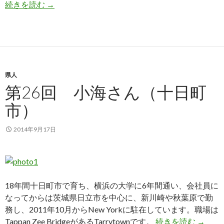
第27回 新保さん（新発田市）
続きを読む
→
県人
第26回 小海さん（十日町
市）
2014年9月17日
18年間十日町市で育ち、横浜の大学に6年間通い、会社員に
なってからは茨城県日立市を中心に、新川崎や秋葉原で勤
務し、2011年10月からNew Yorkに駐在しています。職場は
第26
Tappan Zee BridgeがあるTarrytownです。
続きを読む
→