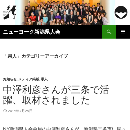
検
ニューヨーク新潟県人会
索
コ
メインメ
ン
ニュー
テ
ン
「県人」カテゴリーアーカイブ
ツ
へ
ス
キ
お知らせ
,
メディア掲載
,
県人
ッ
中澤利彦さんが三条で活
プ
躍、取材されました
2019年7月25日
NY新潟県人会会員の中澤利彦さんが、新潟県三条市に戻っ