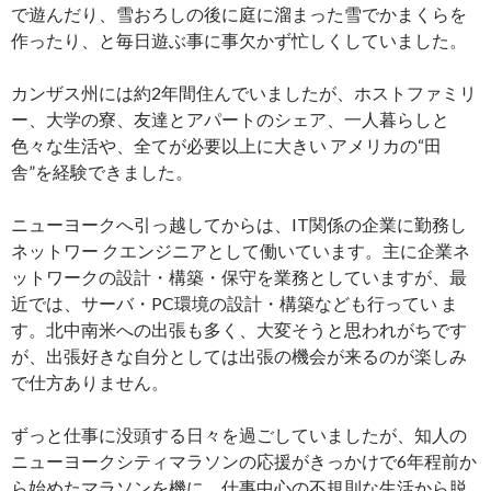
で遊んだり、雪おろしの後に庭に溜まった雪でかまくらを
作ったり、と毎日遊ぶ事に事欠かず忙しくしていました。
カンザス州には約2年間住んでいましたが、ホストファミリ
ー、大学の寮、友達とアパートのシェア、一人暮らしと
色々な生活や、全てが必要以上に大きい アメリカの“田
舎”を経験できました。
ニューヨークへ引っ越してからは、IT関係の企業に勤務し
ネットワー クエンジニアとして働いています。主に企業ネ
ットワークの設計・構築・保守を業務としていますが、最
近では、サーバ・PC環境の設計・構築なども行ってい ま
す。北中南米への出張も多く、大変そうと思われがちです
が、出張好きな自分としては出張の機会が来るのが楽しみ
で仕方ありません。
ずっと仕事に没頭する日々を過ごしていましたが、知人の
ニューヨークシティマラソンの応援がきっかけで6年程前か
ら始めたマラソンを機に、仕事中心の不規則な生活から脱