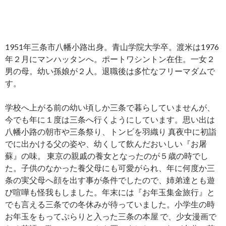
1951年三条市八幡小路出身。青山学院大学卒。渡米は1976
年２月にマンハッタンへ。ポートワシントン在住。一女２
男の母。幼い孫娘が２人。退職後は多忙なフリーマダムで
す。
学校へ上がる前の幼い頃しか三条で暮らしていませんが、
今でも年に１度は三条へ行くようにしています。思い出は
八幡小路の朝市や三条祭り、トンビを羽織り 真夜中に初詣
でに出かける父の姿や、幼くして飲んだおいしい『お屠
蘇』の味。 東京の親戚の養女となったのが５歳の時でし
た。子供のなかった養父母にも可愛がられ、年に何度か三
条の実父母へ顔を出す事が条件でしたので、姉弟達とも遊
び喧嘩も怪我もしました。年末には『お年玉集金旅行』と
でも言える三条での冬休みが待っていました。小学生の時
お年玉をもってぷらりと入った三条の本屋 で、少女漫画で