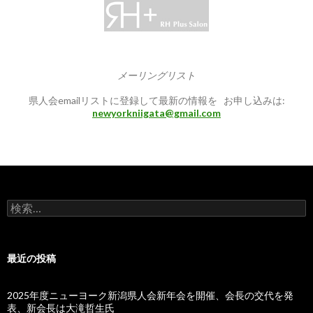
メーリングリスト
県人会emailリストに登録して最新の情報を お申し込みは:
newyorkniigata@gmail.com
検
索:
最近の投稿
2025年度ニューヨーク新潟県人会新年会を開催、会長の交代を発
表、新会長は大滝哲生氏