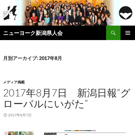
検
ニューヨーク新潟県人会
索
コ
メインメ
ン
ニュー
テ
ン
月別アーカイブ: 2017年8月
ツ
へ
ス
キ
メディア掲載
ッ
2017年8月7日 新潟日報”グ
プ
ローバルにいがた”
2017年8月7日