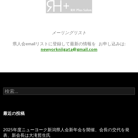
メーリングリスト
県人会emailリストに登録して最新の情報を お申し込みは:
newyorkniigata@gmail.com
検
索:
最近の投稿
2025年度ニューヨーク新潟県人会新年会を開催、会長の交代を発
表、新会長は大滝哲生氏