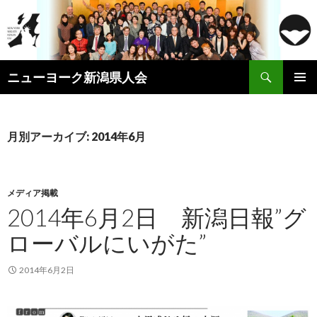
検
ニューヨーク新潟県人会
索
コ
メインメ
ン
ニュー
テ
ン
月別アーカイブ: 2014年6月
ツ
へ
ス
キ
メディア掲載
ッ
2014年6月2日 新潟日報”グ
プ
ローバルにいがた”
2014年6月2日