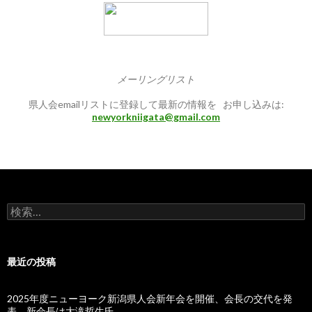
メーリングリスト
県人会emailリストに登録して最新の情報を お申し込みは:
newyorkniigata@gmail.com
検
索:
最近の投稿
2025年度ニューヨーク新潟県人会新年会を開催、会長の交代を発
表、新会長は大滝哲生氏