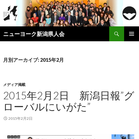
検
ニューヨーク新潟県人会
索
コ
メインメ
ン
ニュー
テ
ン
月別アーカイブ: 2015年2月
ツ
へ
ス
キ
メディア掲載
ッ
2015年2月2日 新潟日報”グ
プ
ローバルにいがた”
2015年2月2日