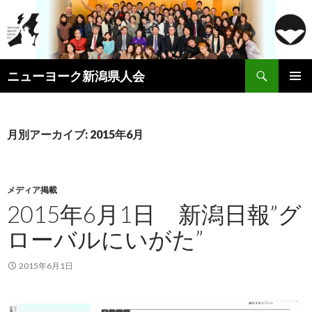
検
ニューヨーク新潟県人会
索
コ
メインメ
ン
ニュー
テ
ン
月別アーカイブ: 2015年6月
ツ
へ
ス
キ
メディア掲載
ッ
2015年6月1日 新潟日報”グ
プ
ローバルにいがた”
2015年6月1日