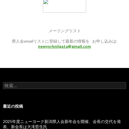
メーリングリスト
県人会emailリストに登録して最新の情報を お申し込みは:
newyorkniigata@gmail.com
検
索:
最近の投稿
2025年度ニューヨーク新潟県人会新年会を開催、会長の交代を発
表、新会長は大滝哲生氏