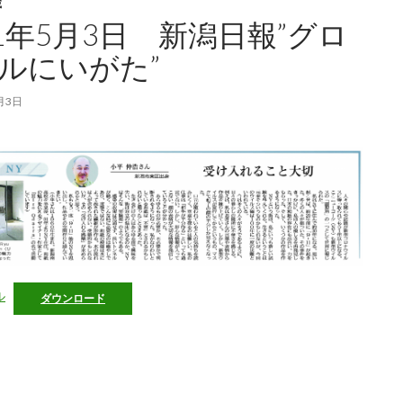
載
21年5月3日 新潟日報”グロ
ルにいがた”
月3日
ル
ダウンロード