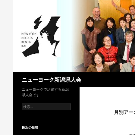
検
ニューヨーク新潟県人会
索
ニューヨークで活躍する新潟
県人会です
検
索:
月別アーカ
最近の投稿