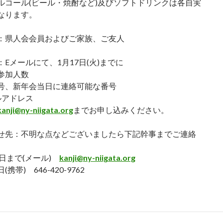
ルコール(ビール・焼酎など)及びソフトドリンクは各自実
なります。
：県人会会員およびご家族、ご友人
Eメールにて、1月17日(火)までに
参加人数
号、新年会当日に連絡可能な番号
ルアドレス
kanji@ny-niigata.org
までお申し込みください。
せ先：不明な点などございましたら下記幹事までご連絡
。
前日まで(メール)
kanji@ny-niigata.org
携帯) 646-420-9762