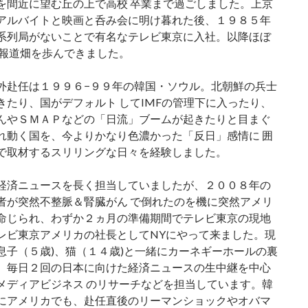
を間近に望む丘の上で高校 卒業まで過ごしました。上京
アルバイトと映画と呑み会に明け暮れた後、１９８５年
系列局がないことで有名なテレビ東京に入社。以降ほぼ
て報道畑を歩んできました。
外赴任は１９９６−９９年の韓国・ソウル。北朝鮮の兵士
きたり、国がデフォルト してIMFの管理下に入ったり、
んやＳＭＡＰなどの「日流」ブームが起きたりと目まぐ
れ動く国を、今よりかなり色濃かった「反日」感情に 囲
で取材するスリリングな日々を経験しました。
経済ニュースを長く担当していましたが、２００８年の
者が突然不整脈＆腎臓がん で倒れたのを機に突然アメリ
命じられ、わずか２ヵ月の準備期間でテレビ東京の現地
レビ東京アメリカの社長としてNYにやって来ました。現
息子（５歳)、猫（１４歳)と一緒にカーネギーホールの裏
。毎日２回の日本に向けた経済ニュースの生中継を中心
メディアビジネス のリサーチなどを担当しています。韓
にアメリカでも、赴任直後のリーマンショックやオバマ