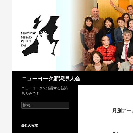
検
ニューヨーク新潟県人会
索
ニューヨークで活躍する新潟
県人会です
検
索:
月別アーカ
最近の投稿