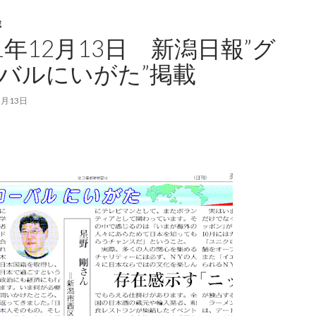
載
11年12月13日 新潟日報”グ
バルにいがた”掲載
2月13日