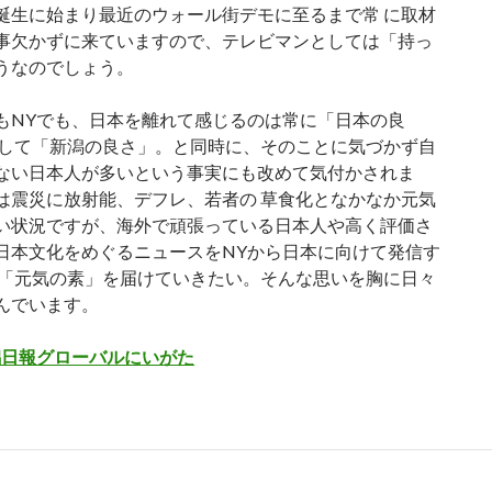
誕生に始まり最近のウォール街デモに至るまで常 に取材
事欠かずに来ていますので、テレビマンとしては「持っ
うなのでしょう。
もNYでも、日本を離れて感じるのは常に「日本の良
 して「新潟の良さ」。と同時に、そのことに気づかず自
ない日本人が多いという事実にも改めて気付かされま
は震災に放射能、デフレ、若者の 草食化となかなか元気
い状況ですが、海外で頑張っている日本人や高く評価さ
日本文化をめぐるニュースをNYから日本に向けて発信す
で「元気の素」を届けていきたい。そんな思いを胸に日々
んでいます。
新潟日報グローバルにいがた