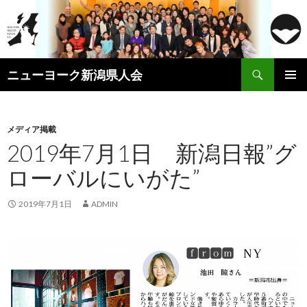
検
ニューヨーク新潟県人会
索
コ
メインメ
ン
ニュー
テ
ン
メディア掲載
ツ
2019年7月1日 新潟日報”グ
へ
ローバルにいがた”
ス
キ
ッ
2019年7月1日
ADMIN
プ