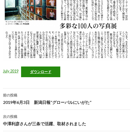
July 2019
ダウンロード
投
前の投稿
稿
2019年6月3日 新潟日報”グローバルにいがた”
ナ
次の投稿
ビ
中澤利彦さんが三条で活躍、取材されました