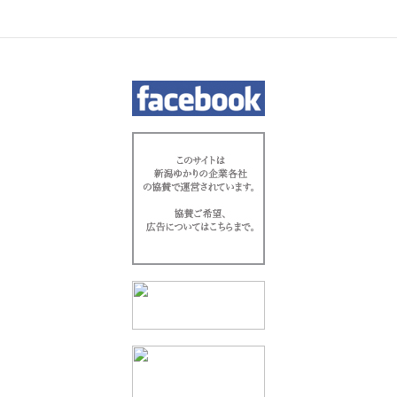
ゲ
ー
シ
ョ
ン