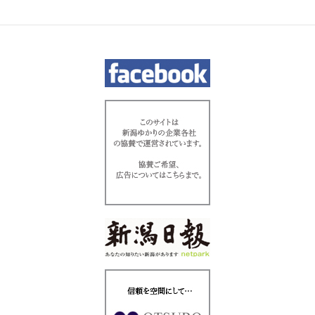
ー
シ
ョ
ン