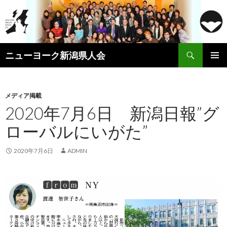
検
ニューヨーク新潟県人会
索
コ
メインメ
ン
ニュー
テ
ン
メディア掲載
ツ
2020年7月6日 新潟日報”グ
へ
ローバルにいがた”
ス
キ
ッ
2020年7月6日
ADMIN
プ