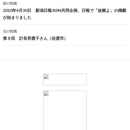
投
前の投稿
稿
2010年4月30日 新潟日報/BSN共同企画、日報で「故郷よ」の掲載
が始まりました
ナ
ビ
次の投稿
第９回 計良和貴子さん（佐渡市）
ゲ
ー
シ
ョ
ン