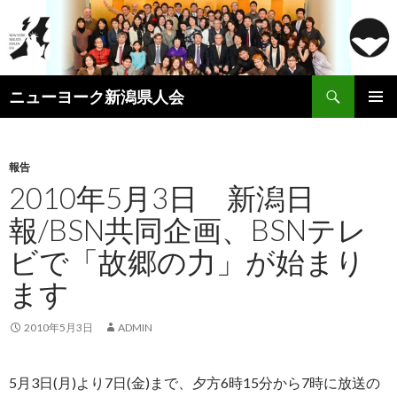
検
ニューヨーク新潟県人会
索
コ
メインメ
ン
ニュー
テ
ン
報告
ツ
2010年5月3日 新潟日
へ
報/BSN共同企画、BSNテレ
ス
キ
ビで「故郷の力」が始まり
ッ
プ
ます
2010年5月3日
ADMIN
5月3日(月)より7日(金)まで、夕方6時15分から7時に放送の