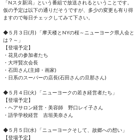
「Nスタ新潟」という番組で放送されるということです。
仮の予定は以下の通りだそうですが、多少の変更も有り得
ますので毎日チェックしてみて下さい。
◆５月３日(月) 「摩天楼とNYの桜～ニューヨーク県人会と
は？～」
【登場予定】
・花見の参加者たち
・大坪賢次会長
・石田さん(主婦・画家)
・日系のスーパーの店長(石田さんの旦那さん)
◆５月４日(火) 「ニューヨークの若き経営者たち」
【登場予定】
・ヘアサロン経営・美容師 野口レイ子さん
・語学学校経営 吉垣美奈さん
◆５月５日(水) 「ニューヨークそして、故郷への想い」
【登場予定】