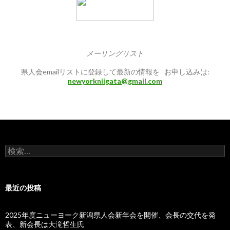
メーリングリスト
県人会emailリストに登録して最新の情報を お申し込みは:
newyorkniigata@gmail.com
検
索:
最近の投稿
2025年度ニューヨーク新潟県人会新年会を開催、会長の交代を発
表、新会長は大滝哲生氏