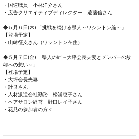
・国連職員 小林洋介さん
・広告クリエイティブディレクター 遠藤信さん
◆５月６日(木) 「挑戦を続ける県人～ワシントン編～」
【登場予定】
・山﨑征支さん（ワシントン在住）
◆５月７日(金) 「県人の絆～大坪会長夫妻とメンバーの故
郷への想い～」
【登場予定】
・大坪会長夫妻
・計良さん
・人材派遣会社勤務 松浦恵子さん
・ヘアサロン経営 野口レイ子さん
・花見の参加者の方々