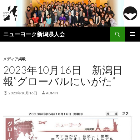
検
ニューヨーク新潟県人会
索
コ
メインメ
ン
ニュー
テ
ン
メディア掲載
ツ
2023年10月16日 新潟日
へ
報”グローバルにいがた”
ス
キ
ッ
2023年10月16日
ADMIN
プ