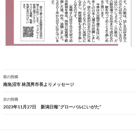
投
前の投稿
稿
南魚沼市 林茂男市長よりメッセージ
ナ
次の投稿
ビ
2023年11月27日 新潟日報”グローバルにいがた”
ゲ
ー