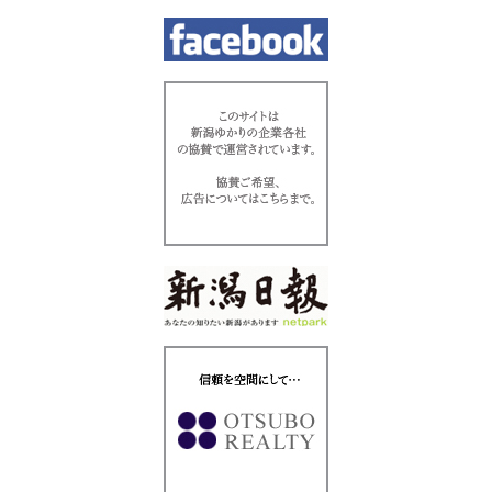
シ
ョ
ン