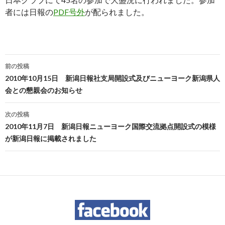
者には日報の
PDF号外
が配られました。
投
前の投稿
稿
2010年10月15日 新潟日報社支局開設式及びニューヨーク新潟県人
会との懇親会のお知らせ
ナ
ビ
次の投稿
2010年11月7日 新潟日報ニューヨーク国際交流拠点開設式の模様
ゲ
が新潟日報に掲載されました
ー
シ
ョ
ン