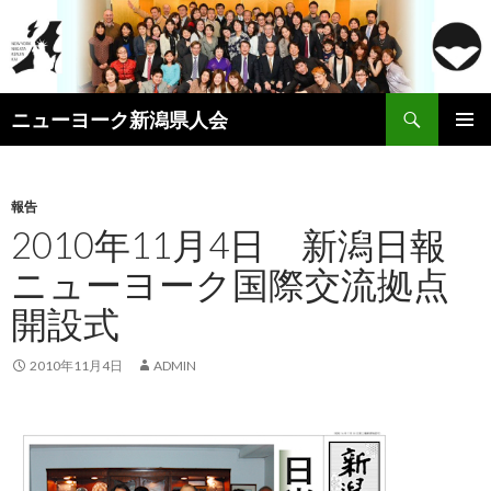
検
ニューヨーク新潟県人会
索
コ
メインメ
ン
ニュー
テ
ン
報告
ツ
2010年11月4日 新潟日報
へ
ニューヨーク国際交流拠点
ス
キ
開設式
ッ
プ
2010年11月4日
ADMIN