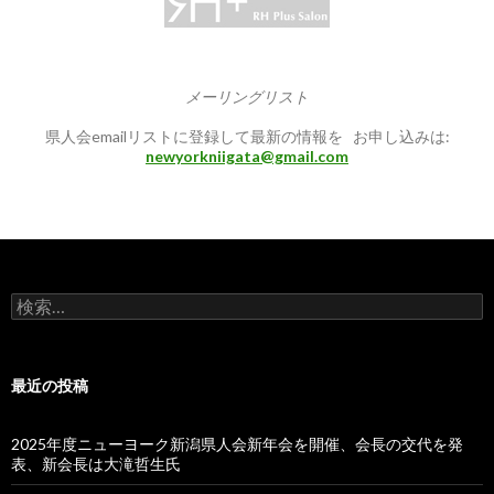
メーリングリスト
県人会emailリストに登録して最新の情報を お申し込みは:
newyorkniigata@gmail.com
検
索:
最近の投稿
2025年度ニューヨーク新潟県人会新年会を開催、会長の交代を発
表、新会長は大滝哲生氏