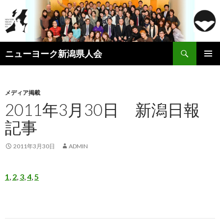
検
ニューヨーク新潟県人会
索
コ
メインメ
ン
ニュー
テ
ン
メディア掲載
ツ
2011年3月30日 新潟日報
へ
記事
ス
キ
ッ
2011年3月30日
ADMIN
プ
1
,
2
,
3
,
4
,
5