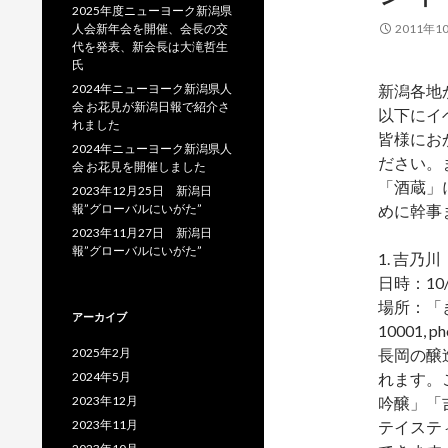
2025年度ニューヨーク新潟県
人会新年会を開催、会長の交
2011年1
代を発表、新会長は大滝哲生
氏
2024年ニューヨーク新潟県人
新潟各地
会 お花見が新潟日報で紹介さ
以下にイ
れました
皆様にお
2024年ニューヨーク新潟県人
ださい。
会 お花見を開催しました
「酒蔵」
2023年12月25日 新潟日
報”グローバルにいがた”
めに幹事
2023年11月27日 新潟日
報”グローバルにいがた”
1. 吉乃
日時：10
場所：「きらく
アーカイブ
10001, ph
2025年2月
長岡の醸
2024年5月
れます。
2023年12月
吟醸」「
2023年11月
テイステ