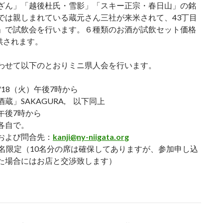
ざん」「越後杜氏・雪影」「スキー正宗・春日山」の銘
では親しまれている蔵元さん三社が来米されて、43丁目
」で試飲会を行います。６種類のお酒が試飲セット価格
提供されます。
わせて以下のとおりミニ県人会を行います。
/18（火）午後7時から
蔵」SAKAGURA, 以下同上
午後7時から
各自で。
および問合先：
kanji@ny-niigata.org
0名限定（10名分の席は確保してありますが、参加申し込
た場合にはお店と交渉致します）