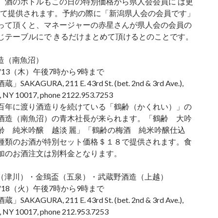
。酒のボトルもこの日の特別価格から県人会会員に は更
いて提供されます。予約の際に「新潟県人会の会員です」
って頂くと、マネージャーの赤星さんが県人会の会員の
じテーブルにで きるだけまとめて頂けるとのことです。
酒造（南魚沼）
/13（木）午後7時から9時まで
AKAGURA, 211 E. 43rd St. (bet. 2nd & 3rd Ave.),
 NY 10017, phone 2122.953.7253
百年に渡り酒造りを続けている「鶴齢（かくれい）」の
酒造（南魚沼）の青木社長が来られます。「鶴齢 大吟
齢 純米吟醸 越淡 麗」「鶴齢の梅酒 純米吟醸仕込
種類のお酒が特別セット価格＄１８で提供されます。食
加のお酒注文は別料金となります。
麟山（津川）・金鵄盃（五泉）・武蔵野酒造（上越）
/18（火）午後7時から9時まで
AKAGURA, 211 E. 43rd St. (bet. 2nd & 3rd Ave.),
 NY 10017, phone 212.953.7253