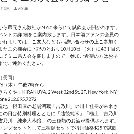
0月3日
ADMIN
から蔵元さん数社がNYに来られて試飲会が開かれます。
ベントの詳 細をご案内致します。日本酒ファンの会員の
かれましては、ご友人などもお誘い合わせの上ご参加く
またこの機会に下記のとおり10月18日 （火）に43丁目の
にてミニ県人会を催しますので、参加ご希望の方はお早
までご連絡ください。
川（長岡）
/6（木）午後7時から
や」KIRAKUYA, 2 West 32nd St. 2F, New York, NY
one 212.695.7272
造地、摂田屋の老舗酒蔵「吉乃川」の川上社長が来米さ
この日は特別料理とともに「越後純米」「極上 吉乃川
吉乃川 純米大吟醸」 の三種類のお酒が提供されます。
ィングセットとして三種類セットで特別価格$25で試飲