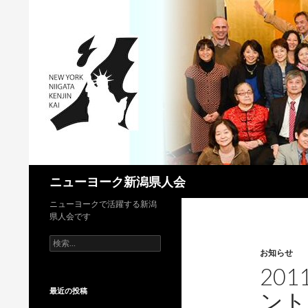
検
ニューヨーク新潟県人会
索
ニューヨークで活躍する新潟
県人会です
検
索:
お知らせ
20
最近の投稿
ント