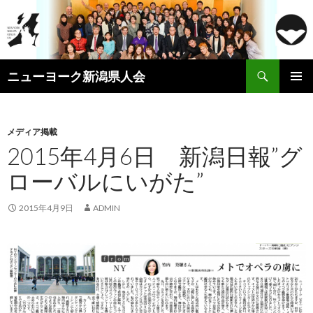
検
ニューヨーク新潟県人会
索
コ
メインメ
ン
ニュー
テ
ン
メディア掲載
ツ
2015年4月6日 新潟日報”グ
へ
ローバルにいがた”
ス
キ
ッ
2015年4月9日
ADMIN
プ