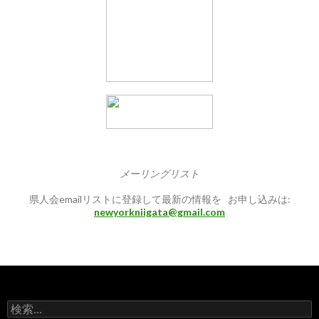
メーリングリスト
県人会emailリストに登録して最新の情報を お申し込みは:
newyorkniigata@gmail.com
検
索: