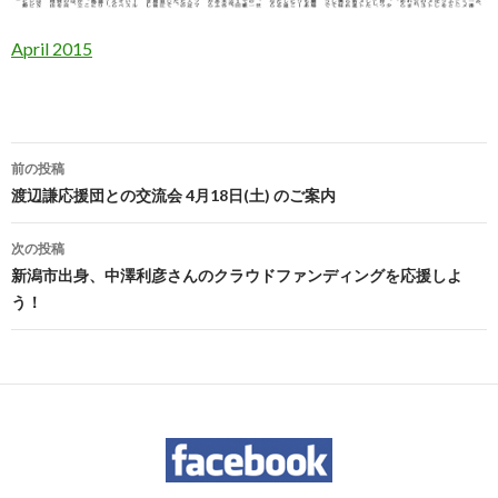
April 2015
投
前の投稿
稿
渡辺謙応援団との交流会 4月18日(土) のご案内
ナ
次の投稿
ビ
新潟市出身、中澤利彦さんのクラウドファンディングを応援しよ
う！
ゲ
ー
シ
ョ
ン