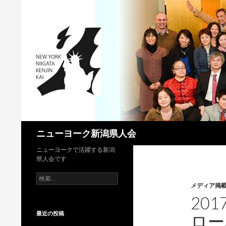
検
ニューヨーク新潟県人会
索
ニューヨークで活躍する新潟
県人会です
検
索:
メディア掲
20
最近の投稿
ロー