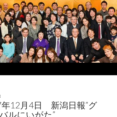
載
17年12月4日 新潟日報”グ
バルにいがた”