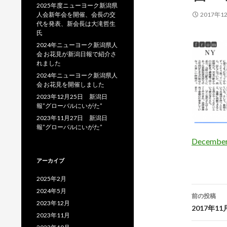
2025年度ニューヨーク新潟県
人会新年会を開催、会長の交
2017年1
代を発表、新会長は大滝哲生
氏
2024年ニューヨーク新潟県人
会 お花見が新潟日報で紹介さ
れました
2024年ニューヨーク新潟県人
会 お花見を開催しました
2023年12月25日 新潟日
報”グローバルにいがた”
2023年11月27日 新潟日
報”グローバルにいがた”
December
アーカイブ
2025年2月
投
2024年5月
前の投稿
2023年12月
稿
2017年
2023年11月